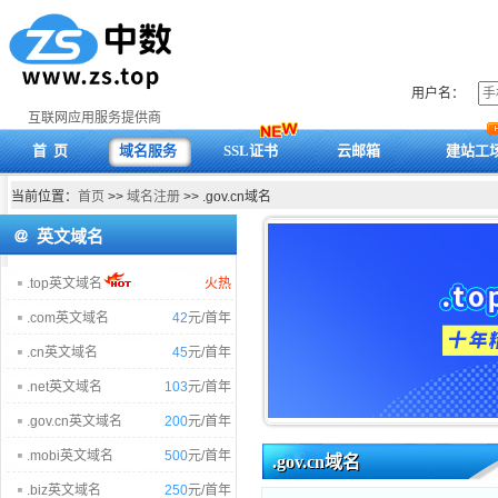
用户名：
互联网应用服务提供商
首 页
域名服务
SSL证书
云邮箱
建站工
当前位置：
首页
>>
域名注册
>> .gov.cn域名
英文域名
.top英文域名
火热
.com英文域名
42
元/首年
.cn英文域名
45
元/首年
.net英文域名
103
元/首年
.gov.cn英文域名
200
元/首年
.mobi英文域名
500
元/首年
.gov.cn域名
.biz英文域名
250
元/首年