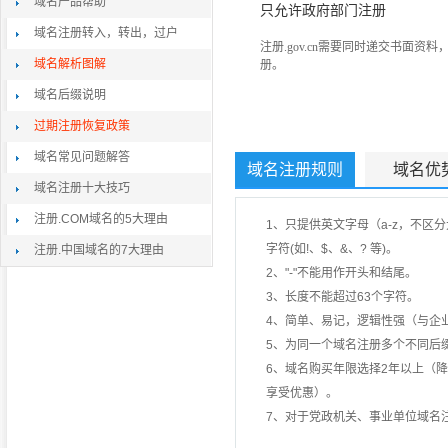
域名产品帮助
只允许政府部门注册
域名注册转入，转出，过户
注册.gov.cn需要同时递交书面资
域名解析图解
册。
域名后缀说明
过期注册恢复政策
域名常见问题解答
域名注册规则
域名优
域名注册十大技巧
注册.COM域名的5大理由
1、只提供英文字母（a-z，不区
字符(如!、$、&、? 等)。
注册.中国域名的7大理由
2、"-"不能用作开头和结尾。
3、长度不能超过63个字符。
4、简单、易记，逻辑性强（与企
5、为同一个域名注册多个不同后
6、域名购买年限选择2年以上（
享受优惠）。
7、对于党政机关、事业单位域名注册申请